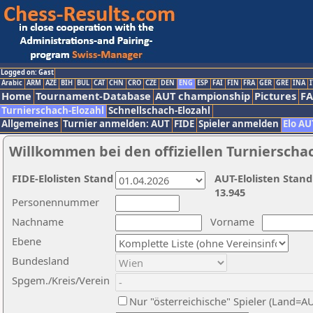
Logged on: Gast
Arabic
ARM
AZE
BIH
BUL
CAT
CHN
CRO
CZE
DEN
ENG
ESP
FAI
FIN
FRA
GER
GRE
INA
I
Home
Tournament-Database
AUT championship
Pictures
F
Turnierschach-Elozahl
Schnellschach-Elozahl
Allgemeines
Turnier anmelden: AUT
FIDE
Spieler anmelden
Elo AU
Willkommen bei den offiziellen Turnierscha
FIDE-Elolisten Stand
AUT-Elolisten Stand
13.945
Personennummer
Nachname
Vorname
Ebene
Bundesland
Spgem./Kreis/Verein
Nur "österreichische" Spieler (Land=A