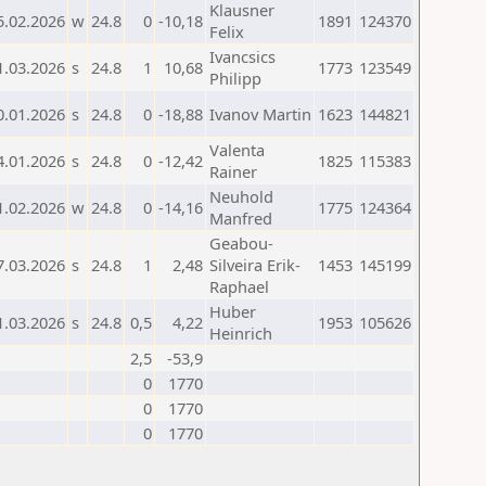
Klausner
5.02.2026
w
24.8
0
-10,18
1891
124370
Felix
Ivancsics
1.03.2026
s
24.8
1
10,68
1773
123549
Philipp
0.01.2026
s
24.8
0
-18,88
Ivanov Martin
1623
144821
Valenta
4.01.2026
s
24.8
0
-12,42
1825
115383
Rainer
Neuhold
1.02.2026
w
24.8
0
-14,16
1775
124364
Manfred
Geabou-
7.03.2026
s
24.8
1
2,48
Silveira Erik-
1453
145199
Raphael
Huber
1.03.2026
s
24.8
0,5
4,22
1953
105626
Heinrich
2,5
-53,9
0
1770
0
1770
0
1770