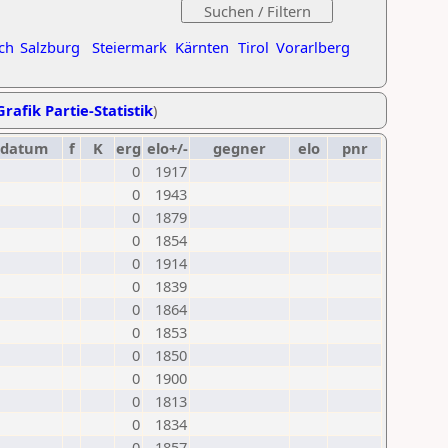
ch
Salzburg
Steiermark
Kärnten
Tirol
Vorarlberg
Grafik Partie-Statistik
)
datum
f
K
erg
elo+/-
gegner
elo
pnr
0
1917
0
1943
0
1879
0
1854
0
1914
0
1839
0
1864
0
1853
0
1850
0
1900
0
1813
0
1834
0
1857