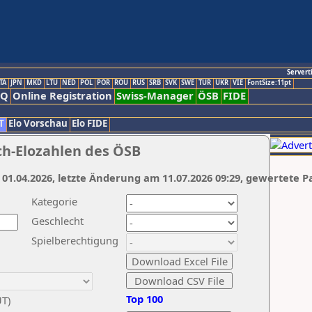
Servert
TA
JPN
MKD
LTU
NED
POL
POR
ROU
RUS
SRB
SVK
SWE
TUR
UKR
VIE
FontSize:11pt
AQ
Online Registration
Swiss-Manager
ÖSB
FIDE
T
Elo Vorschau
Elo FIDE
ch-Elozahlen des ÖSB
 01.04.2026, letzte Änderung am 11.07.2026 09:29, gewertete P
Kategorie
Geschlecht
Spielberechtigung
Top 100
UT)