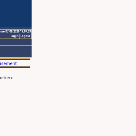
ime 07.08.2026 19:07:29
Login
Logout
artien: