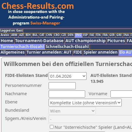
Logged on: Gast
Arabic
ARM
AZE
BIH
BUL
CAT
CHN
CRO
CZE
DEN
ENG
ESP
FAI
FIN
FRA
GER
GRE
INA
I
Home
Tournament-Database
AUT championship
Pictures
F
Turnierschach-Elozahl
Schnellschach-Elozahl
Allgemeines
Turnier anmelden: AUT
FIDE
Spieler anmelden
Elo AU
Willkommen bei den offiziellen Turnierscha
FIDE-Elolisten Stand
AUT-Elolisten Stand
13.945
Personennummer
Nachname
Vorname
Ebene
Bundesland
Spgem./Kreis/Verein
Nur "österreichische" Spieler (Land=A