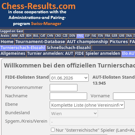
Logged on: Gast
Arabic
ARM
AZE
BIH
BUL
CAT
CHN
CRO
CZE
DEN
ENG
ESP
FAI
FIN
FRA
GER
GRE
INA
I
Home
Tournament-Database
AUT championship
Pictures
F
Turnierschach-Elozahl
Schnellschach-Elozahl
Allgemeines
Turnier anmelden: AUT
FIDE
Spieler anmelden
Elo AU
Willkommen bei den offiziellen Turnierscha
FIDE-Elolisten Stand
AUT-Elolisten Stand
13.945
Personennummer
Nachname
Vorname
Ebene
Bundesland
Spgem./Kreis/Verein
Nur "österreichische" Spieler (Land=A