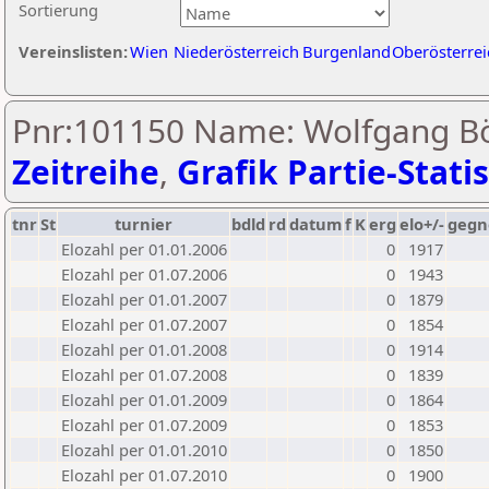
Sortierung
Vereinslisten:
Wien
Niederösterreich
Burgenland
Oberösterrei
Pnr:101150 Name: Wolfgang Bö
Zeitreihe
,
Grafik Partie-Statis
tnr
St
turnier
bdld
rd
datum
f
K
erg
elo+/-
gegn
Elozahl per 01.01.2006
0
1917
Elozahl per 01.07.2006
0
1943
Elozahl per 01.01.2007
0
1879
Elozahl per 01.07.2007
0
1854
Elozahl per 01.01.2008
0
1914
Elozahl per 01.07.2008
0
1839
Elozahl per 01.01.2009
0
1864
Elozahl per 01.07.2009
0
1853
Elozahl per 01.01.2010
0
1850
Elozahl per 01.07.2010
0
1900