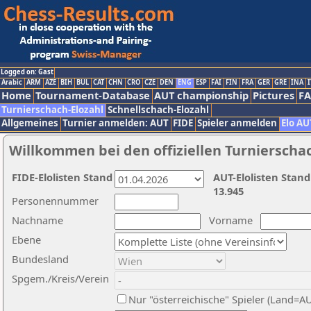
Logged on: Gast
Arabic
ARM
AZE
BIH
BUL
CAT
CHN
CRO
CZE
DEN
ENG
ESP
FAI
FIN
FRA
GER
GRE
INA
I
Home
Tournament-Database
AUT championship
Pictures
F
Turnierschach-Elozahl
Schnellschach-Elozahl
Allgemeines
Turnier anmelden: AUT
FIDE
Spieler anmelden
Elo AU
Willkommen bei den offiziellen Turnierscha
FIDE-Elolisten Stand
AUT-Elolisten Stand
13.945
Personennummer
Nachname
Vorname
Ebene
Bundesland
Spgem./Kreis/Verein
Nur "österreichische" Spieler (Land=A