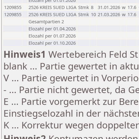
Elozahl per 01.01.2026
1209855
2526 KREIS SUED LIGA
Stmk
8
31.01.2026
w
17.6
1209855
2526 KREIS SUED LIGA
Stmk
10
21.03.2026
w
17.6
Gesamtpartien 2
Elozahl per 01.04.2026
Elozahl per 01.07.2026
Elozahl per 01.10.2026
Hinweis1
Wertebereich Feld St 
blank ... Partie gewertet in akt
V ... Partie gewertet in Vorperi
- ... Partie nicht gewertet, da 
E ... Partie vorgemerkt zur Be
Einstiegselozahl in der nächst
K ... Korrektur wegen doppelt
Hinweis2
Kontumazen werden g