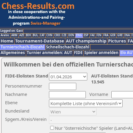
Logged on: Gast
Arabic
ARM
AZE
BIH
BUL
CAT
CHN
CRO
CZE
DEN
ENG
ESP
FAI
FIN
FRA
GER
GRE
INA
I
Home
Tournament-Database
AUT championship
Pictures
F
Turnierschach-Elozahl
Schnellschach-Elozahl
Allgemeines
Turnier anmelden: AUT
FIDE
Spieler anmelden
Elo AU
Willkommen bei den offiziellen Turnierscha
FIDE-Elolisten Stand
AUT-Elolisten Stand
13.945
Personennummer
Nachname
Vorname
Ebene
Bundesland
Spgem./Kreis/Verein
Nur "österreichische" Spieler (Land=A