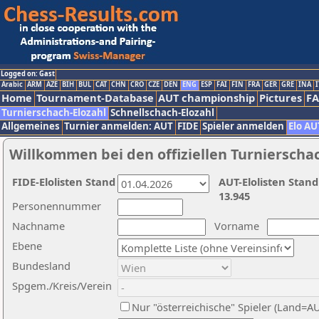
Logged on: Gast
Arabic
ARM
AZE
BIH
BUL
CAT
CHN
CRO
CZE
DEN
ENG
ESP
FAI
FIN
FRA
GER
GRE
INA
I
Home
Tournament-Database
AUT championship
Pictures
F
Turnierschach-Elozahl
Schnellschach-Elozahl
Allgemeines
Turnier anmelden: AUT
FIDE
Spieler anmelden
Elo AU
Willkommen bei den offiziellen Turnierscha
FIDE-Elolisten Stand
AUT-Elolisten Stand
13.945
Personennummer
Nachname
Vorname
Ebene
Bundesland
Spgem./Kreis/Verein
Nur "österreichische" Spieler (Land=A