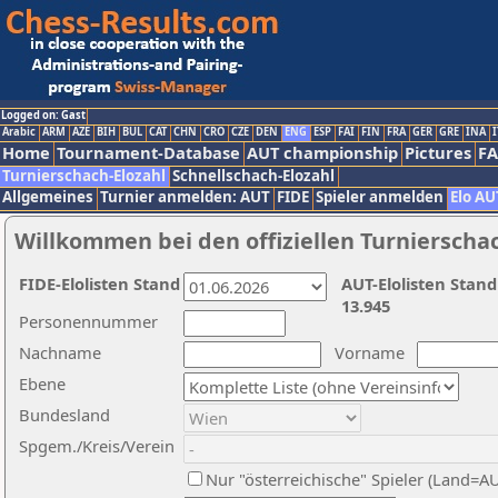
Logged on: Gast
Arabic
ARM
AZE
BIH
BUL
CAT
CHN
CRO
CZE
DEN
ENG
ESP
FAI
FIN
FRA
GER
GRE
INA
I
Home
Tournament-Database
AUT championship
Pictures
F
Turnierschach-Elozahl
Schnellschach-Elozahl
Allgemeines
Turnier anmelden: AUT
FIDE
Spieler anmelden
Elo AU
Willkommen bei den offiziellen Turnierscha
FIDE-Elolisten Stand
AUT-Elolisten Stand
13.945
Personennummer
Nachname
Vorname
Ebene
Bundesland
Spgem./Kreis/Verein
Nur "österreichische" Spieler (Land=A