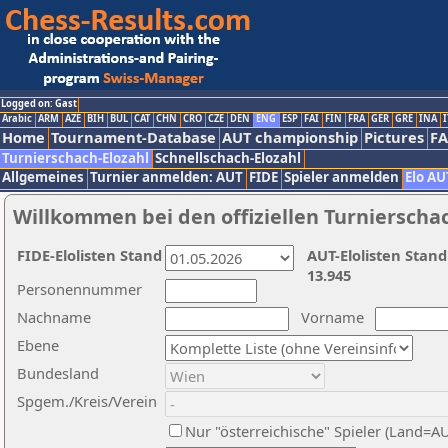
Logged on: Gast
Arabic
ARM
AZE
BIH
BUL
CAT
CHN
CRO
CZE
DEN
ENG
ESP
FAI
FIN
FRA
GER
GRE
INA
I
Home
Tournament-Database
AUT championship
Pictures
F
Turnierschach-Elozahl
Schnellschach-Elozahl
Allgemeines
Turnier anmelden: AUT
FIDE
Spieler anmelden
Elo AU
Willkommen bei den offiziellen Turnierscha
FIDE-Elolisten Stand
AUT-Elolisten Stand
13.945
Personennummer
Nachname
Vorname
Ebene
Bundesland
Spgem./Kreis/Verein
Nur "österreichische" Spieler (Land=A