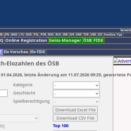
Servert
TA
JPN
MKD
LTU
NED
POL
POR
ROU
RUS
SRB
SVK
SWE
TUR
UKR
VIE
FontSize:11pt
AQ
Online Registration
Swiss-Manager
ÖSB
FIDE
T
Elo Vorschau
Elo FIDE
ch-Elozahlen des ÖSB
 01.04.2026, letzte Änderung am 11.07.2026 09:29, gewertete P
Kategorie
Geschlecht
Spielberechtigung
Top 100
UT)