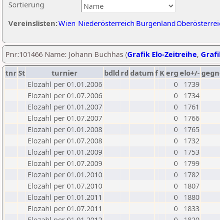
Sortierung
Vereinslisten:
Wien
Niederösterreich
Burgenland
Oberösterrei
Pnr:101466 Name: Johann Buchhas (
Grafik Elo-Zeitreihe
,
Grafi
tnr
St
turnier
bdld
rd
datum
f
K
erg
elo+/-
gegn
Elozahl per 01.01.2006
0
1739
Elozahl per 01.07.2006
0
1734
Elozahl per 01.01.2007
0
1761
Elozahl per 01.07.2007
0
1766
Elozahl per 01.01.2008
0
1765
Elozahl per 01.07.2008
0
1732
Elozahl per 01.01.2009
0
1753
Elozahl per 01.07.2009
0
1799
Elozahl per 01.01.2010
0
1782
Elozahl per 01.07.2010
0
1807
Elozahl per 01.01.2011
0
1880
Elozahl per 01.07.2011
0
1833
Elozahl per 01.01.2012
0
1820