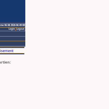
ime 06.08.2026 06:49:08
Login
Logout
artien: