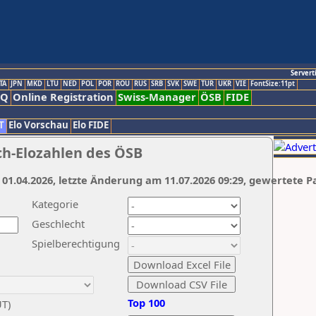
Servert
TA
JPN
MKD
LTU
NED
POL
POR
ROU
RUS
SRB
SVK
SWE
TUR
UKR
VIE
FontSize:11pt
AQ
Online Registration
Swiss-Manager
ÖSB
FIDE
T
Elo Vorschau
Elo FIDE
ch-Elozahlen des ÖSB
 01.04.2026, letzte Änderung am 11.07.2026 09:29, gewertete P
Kategorie
Geschlecht
Spielberechtigung
Top 100
UT)