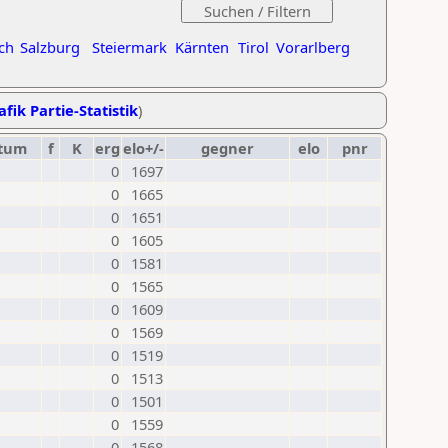
ch
Salzburg
Steiermark
Kärnten
Tirol
Vorarlberg
afik Partie-Statistik
)
tum
f
K
erg
elo+/-
gegner
elo
pnr
0
1697
0
1665
0
1651
0
1605
0
1581
0
1565
0
1609
0
1569
0
1519
0
1513
0
1501
0
1559
0
1568