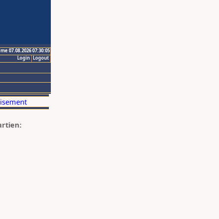
ime 07.08.2026 07:30:05
Login
Logout
artien: