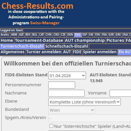
Logged on: Gast
Arabic
ARM
AZE
BIH
BUL
CAT
CHN
CRO
CZE
DEN
ENG
ESP
FAI
FIN
FRA
GER
GRE
INA
I
Home
Tournament-Database
AUT championship
Pictures
F
Turnierschach-Elozahl
Schnellschach-Elozahl
Allgemeines
Turnier anmelden: AUT
FIDE
Spieler anmelden
Elo AU
Willkommen bei den offiziellen Turnierscha
FIDE-Elolisten Stand
AUT-Elolisten Stand
13.945
Personennummer
Nachname
Vorname
Ebene
Bundesland
Spgem./Kreis/Verein
Nur "österreichische" Spieler (Land=A