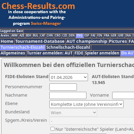
Logged on: Gast
Arabic
ARM
AZE
BIH
BUL
CAT
CHN
CRO
CZE
DEN
ENG
ESP
FAI
FIN
FRA
GER
GRE
INA
I
Home
Tournament-Database
AUT championship
Pictures
F
Turnierschach-Elozahl
Schnellschach-Elozahl
Allgemeines
Turnier anmelden: AUT
FIDE
Spieler anmelden
Elo AU
Willkommen bei den offiziellen Turnierscha
FIDE-Elolisten Stand
AUT-Elolisten Stand
13.945
Personennummer
Nachname
Vorname
Ebene
Bundesland
Spgem./Kreis/Verein
Nur "österreichische" Spieler (Land=A