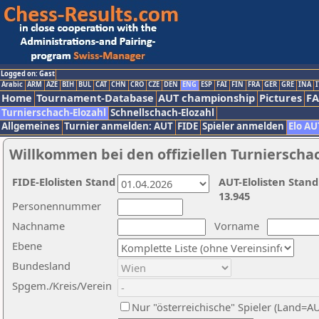
Logged on: Gast
Arabic
ARM
AZE
BIH
BUL
CAT
CHN
CRO
CZE
DEN
ENG
ESP
FAI
FIN
FRA
GER
GRE
INA
I
Home
Tournament-Database
AUT championship
Pictures
F
Turnierschach-Elozahl
Schnellschach-Elozahl
Allgemeines
Turnier anmelden: AUT
FIDE
Spieler anmelden
Elo AU
Willkommen bei den offiziellen Turnierscha
FIDE-Elolisten Stand
AUT-Elolisten Stand
13.945
Personennummer
Nachname
Vorname
Ebene
Bundesland
Spgem./Kreis/Verein
Nur "österreichische" Spieler (Land=A