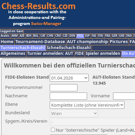
Logged on: Gast
Arabic
ARM
AZE
BIH
BUL
CAT
CHN
CRO
CZE
DEN
ENG
ESP
FAI
FIN
FRA
GER
GRE
INA
I
Home
Tournament-Database
AUT championship
Pictures
F
Turnierschach-Elozahl
Schnellschach-Elozahl
Allgemeines
Turnier anmelden: AUT
FIDE
Spieler anmelden
Elo AU
Willkommen bei den offiziellen Turnierscha
FIDE-Elolisten Stand
AUT-Elolisten Stand
13.945
Personennummer
Nachname
Vorname
Ebene
Bundesland
Spgem./Kreis/Verein
Nur "österreichische" Spieler (Land=A