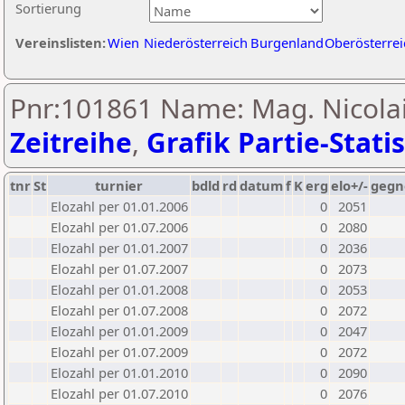
Sortierung
Vereinslisten:
Wien
Niederösterreich
Burgenland
Oberösterrei
Pnr:101861 Name: Mag. Nicolai
Zeitreihe
,
Grafik Partie-Statis
tnr
St
turnier
bdld
rd
datum
f
K
erg
elo+/-
gegn
Elozahl per 01.01.2006
0
2051
Elozahl per 01.07.2006
0
2080
Elozahl per 01.01.2007
0
2036
Elozahl per 01.07.2007
0
2073
Elozahl per 01.01.2008
0
2053
Elozahl per 01.07.2008
0
2072
Elozahl per 01.01.2009
0
2047
Elozahl per 01.07.2009
0
2072
Elozahl per 01.01.2010
0
2090
Elozahl per 01.07.2010
0
2076