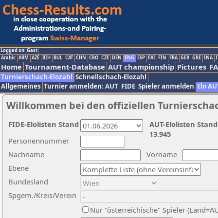
Logged on: Gast
Arabic
ARM
AZE
BIH
BUL
CAT
CHN
CRO
CZE
DEN
ENG
ESP
FAI
FIN
FRA
GER
GRE
INA
I
Home
Tournament-Database
AUT championship
Pictures
F
Turnierschach-Elozahl
Schnellschach-Elozahl
Allgemeines
Turnier anmelden: AUT
FIDE
Spieler anmelden
Elo AU
Willkommen bei den offiziellen Turnierscha
FIDE-Elolisten Stand
AUT-Elolisten Stand
13.945
Personennummer
Nachname
Vorname
Ebene
Bundesland
Spgem./Kreis/Verein
Nur "österreichische" Spieler (Land=A