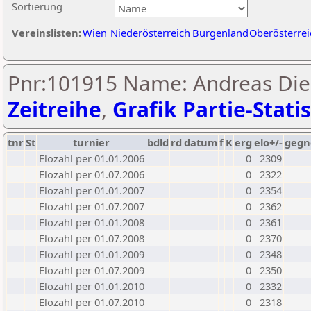
Sortierung
Vereinslisten:
Wien
Niederösterreich
Burgenland
Oberösterrei
Pnr:101915 Name: Andreas Die
Zeitreihe
,
Grafik Partie-Statis
tnr
St
turnier
bdld
rd
datum
f
K
erg
elo+/-
gegn
Elozahl per 01.01.2006
0
2309
Elozahl per 01.07.2006
0
2322
Elozahl per 01.01.2007
0
2354
Elozahl per 01.07.2007
0
2362
Elozahl per 01.01.2008
0
2361
Elozahl per 01.07.2008
0
2370
Elozahl per 01.01.2009
0
2348
Elozahl per 01.07.2009
0
2350
Elozahl per 01.01.2010
0
2332
Elozahl per 01.07.2010
0
2318