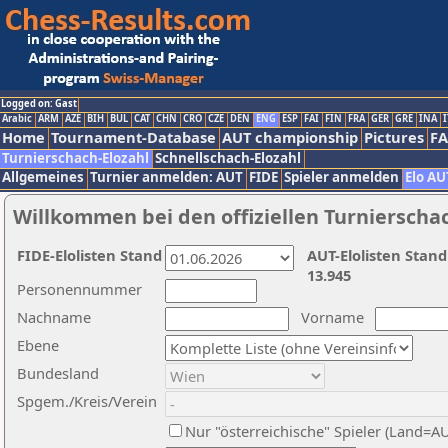
Logged on: Gast
Arabic
ARM
AZE
BIH
BUL
CAT
CHN
CRO
CZE
DEN
ENG
ESP
FAI
FIN
FRA
GER
GRE
INA
I
Home
Tournament-Database
AUT championship
Pictures
F
Turnierschach-Elozahl
Schnellschach-Elozahl
Allgemeines
Turnier anmelden: AUT
FIDE
Spieler anmelden
Elo AU
Willkommen bei den offiziellen Turnierscha
FIDE-Elolisten Stand
AUT-Elolisten Stand
13.945
Personennummer
Nachname
Vorname
Ebene
Bundesland
Spgem./Kreis/Verein
Nur "österreichische" Spieler (Land=A