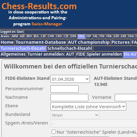
Logged on: Gast
Arabic
ARM
AZE
BIH
BUL
CAT
CHN
CRO
CZE
DEN
ENG
ESP
FAI
FIN
FRA
GER
GRE
INA
I
Home
Tournament-Database
AUT championship
Pictures
F
Turnierschach-Elozahl
Schnellschach-Elozahl
Allgemeines
Turnier anmelden: AUT
FIDE
Spieler anmelden
Elo AU
Willkommen bei den offiziellen Turnierscha
FIDE-Elolisten Stand
AUT-Elolisten Stand
13.945
Personennummer
Nachname
Vorname
Ebene
Bundesland
Spgem./Kreis/Verein
Nur "österreichische" Spieler (Land=A