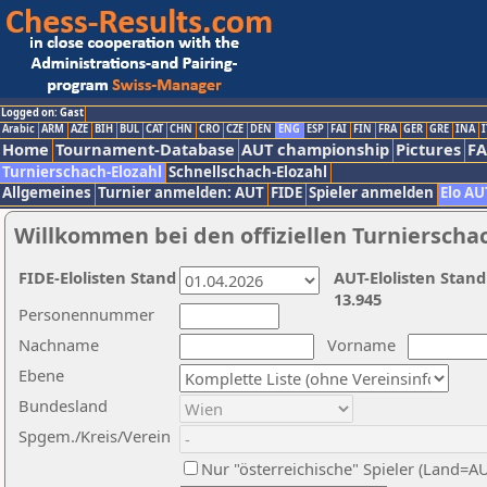
Logged on: Gast
Arabic
ARM
AZE
BIH
BUL
CAT
CHN
CRO
CZE
DEN
ENG
ESP
FAI
FIN
FRA
GER
GRE
INA
I
Home
Tournament-Database
AUT championship
Pictures
F
Turnierschach-Elozahl
Schnellschach-Elozahl
Allgemeines
Turnier anmelden: AUT
FIDE
Spieler anmelden
Elo AU
Willkommen bei den offiziellen Turnierscha
FIDE-Elolisten Stand
AUT-Elolisten Stand
13.945
Personennummer
Nachname
Vorname
Ebene
Bundesland
Spgem./Kreis/Verein
Nur "österreichische" Spieler (Land=A