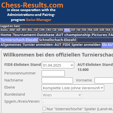
Logged on: Gast
Arabic
ARM
AZE
BIH
BUL
CAT
CHN
CRO
CZE
DEN
ENG
ESP
FAI
FIN
FRA
GER
GRE
INA
I
Home
Tournament-Database
AUT championship
Pictures
F
Turnierschach-Elozahl
Schnellschach-Elozahl
Allgemeines
Turnier anmelden: AUT
FIDE
Spieler anmelden
Elo AU
Willkommen bei den offiziellen Turnierscha
FIDE-Elolisten Stand
AUT-Elolisten Stand
13.600
Personennummer
Nachname
Vorname
Ebene
Bundesland
Spgem./Kreis/Verein
Nur "österreichische" Spieler (Land=A