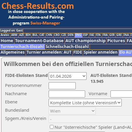
Logged on: Gast
Arabic
ARM
AZE
BIH
BUL
CAT
CHN
CRO
CZE
DEN
ENG
ESP
FAI
FIN
FRA
GER
GRE
INA
I
Home
Tournament-Database
AUT championship
Pictures
F
Turnierschach-Elozahl
Schnellschach-Elozahl
Allgemeines
Turnier anmelden: AUT
FIDE
Spieler anmelden
Elo AU
Willkommen bei den offiziellen Turnierscha
FIDE-Elolisten Stand
AUT-Elolisten Stand
13.945
Personennummer
Nachname
Vorname
Ebene
Bundesland
Spgem./Kreis/Verein
Nur "österreichische" Spieler (Land=A