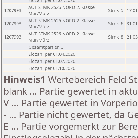
Elozahl per 01.01.2026
AUT STMK 2526 NORD 2. Klasse
1207993
Stmk
5
17.01
Mur/Mürz
AUT STMK 2526 NORD 2. Klasse
1207993
-
Stmk
6
31.01
Mur/Mürz
AUT STMK 2526 NORD 2. Klasse
1207993
Stmk
8
21.03
Mur/Mürz
Gesamtpartien 3
Elozahl per 01.04.2026
Elozahl per 01.07.2026
Elozahl per 01.10.2026
Hinweis1
Wertebereich Feld St 
blank ... Partie gewertet in akt
V ... Partie gewertet in Vorperi
- ... Partie nicht gewertet, da 
E ... Partie vorgemerkt zur Be
Einstiegselozahl in der nächst