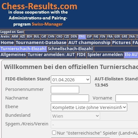
Logged on: Gast
Arabic
ARM
AZE
BIH
BUL
CAT
CHN
CRO
CZE
DEN
ENG
ESP
FAI
FIN
FRA
GER
GRE
INA
I
Home
Tournament-Database
AUT championship
Pictures
F
Turnierschach-Elozahl
Schnellschach-Elozahl
Allgemeines
Turnier anmelden: AUT
FIDE
Spieler anmelden
Elo AU
Willkommen bei den offiziellen Turnierscha
FIDE-Elolisten Stand
AUT-Elolisten Stand
13.945
Personennummer
Nachname
Vorname
Ebene
Bundesland
Spgem./Kreis/Verein
Nur "österreichische" Spieler (Land=A