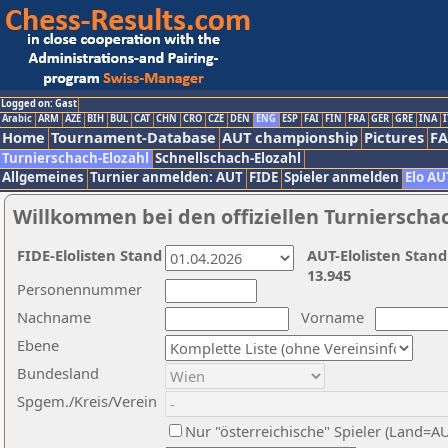
Logged on: Gast
Arabic
ARM
AZE
BIH
BUL
CAT
CHN
CRO
CZE
DEN
ENG
ESP
FAI
FIN
FRA
GER
GRE
INA
I
Home
Tournament-Database
AUT championship
Pictures
F
Turnierschach-Elozahl
Schnellschach-Elozahl
Allgemeines
Turnier anmelden: AUT
FIDE
Spieler anmelden
Elo AU
Willkommen bei den offiziellen Turnierscha
FIDE-Elolisten Stand
AUT-Elolisten Stand
13.945
Personennummer
Nachname
Vorname
Ebene
Bundesland
Spgem./Kreis/Verein
Nur "österreichische" Spieler (Land=A