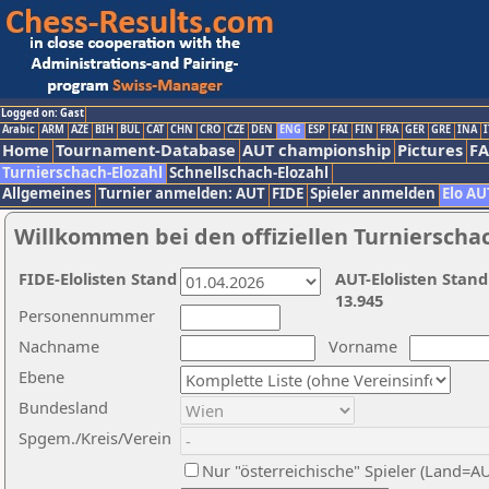
Logged on: Gast
Arabic
ARM
AZE
BIH
BUL
CAT
CHN
CRO
CZE
DEN
ENG
ESP
FAI
FIN
FRA
GER
GRE
INA
I
Home
Tournament-Database
AUT championship
Pictures
F
Turnierschach-Elozahl
Schnellschach-Elozahl
Allgemeines
Turnier anmelden: AUT
FIDE
Spieler anmelden
Elo AU
Willkommen bei den offiziellen Turnierscha
FIDE-Elolisten Stand
AUT-Elolisten Stand
13.945
Personennummer
Nachname
Vorname
Ebene
Bundesland
Spgem./Kreis/Verein
Nur "österreichische" Spieler (Land=A