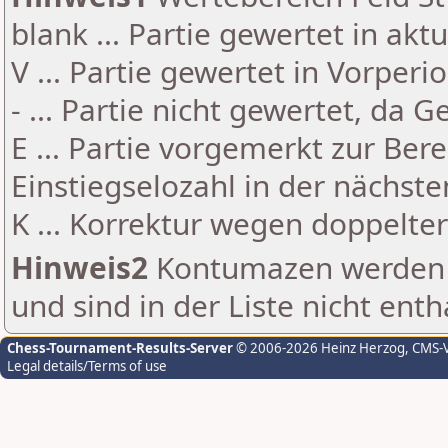
blank ... Partie gewertet in akt
V ... Partie gewertet in Vorperi
- ... Partie nicht gewertet, da 
E ... Partie vorgemerkt zur Be
Einstiegselozahl in der nächst
K ... Korrektur wegen doppelt
Hinweis2
Kontumazen werden g
und sind in der Liste nicht enth
Chess-Tournament-Results-Server
© 2006-2026 Heinz Herzog
, CMS-
Legal details/Terms of use