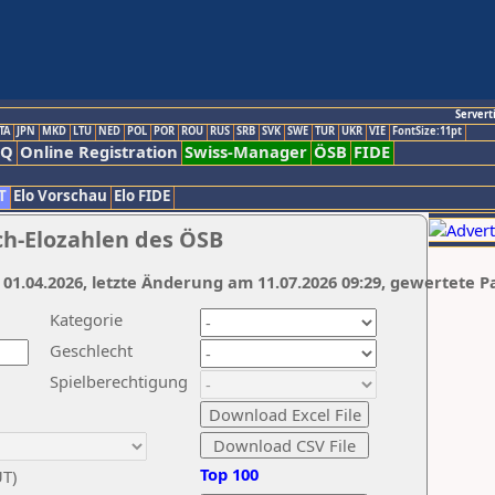
Servert
TA
JPN
MKD
LTU
NED
POL
POR
ROU
RUS
SRB
SVK
SWE
TUR
UKR
VIE
FontSize:11pt
AQ
Online Registration
Swiss-Manager
ÖSB
FIDE
T
Elo Vorschau
Elo FIDE
ch-Elozahlen des ÖSB
 01.04.2026, letzte Änderung am 11.07.2026 09:29, gewertete P
Kategorie
Geschlecht
Spielberechtigung
Top 100
UT)