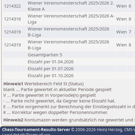
Wiener Vereinsmeisterschaft 2025/2026 2.
1214322
Wien
6
Klasse A
Wiener Vereinsmeisterschaft 2025/2026 A-
1214316
Wien
8
Liga
Wiener Vereinsmeisterschaft 2025/2026
1214319
Wien
7
B-Liga
Wiener Vereinsmeisterschaft 2025/2026
1214319
Wien
8
B-Liga
Gesamtpartien 5
Elozahl per 01.04.2026
Elozahl per 01.07.2026
Elozahl per 01.10.2026
Hinweis1
Wertebereich Feld St (Status)
blank ... Partie gewertet in aktueller Periode gespielt
V ... Partie gewertet in Vorperiode(n) gespielt
- ... Partie nicht gewertet, da Gegner keine Elozahl hat.
E ... Partie vorgemerkt zur Berechnung der Einstiegselozahl in
K ... Korrektur wegen doppelter Personennummer.
Hinweis2
Kontumazen werden grundsätzlich nie gewertet und sin
Chess-Tournament-Results-Server
© 2006-2026 Heinz Herzog
, CMS-