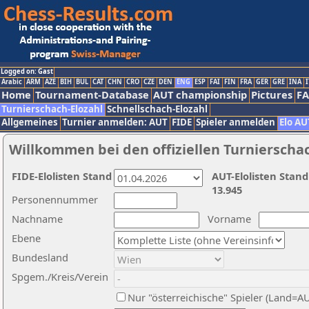
Logged on: Gast
Arabic
ARM
AZE
BIH
BUL
CAT
CHN
CRO
CZE
DEN
ENG
ESP
FAI
FIN
FRA
GER
GRE
INA
I
Home
Tournament-Database
AUT championship
Pictures
F
Turnierschach-Elozahl
Schnellschach-Elozahl
Allgemeines
Turnier anmelden: AUT
FIDE
Spieler anmelden
Elo AU
Willkommen bei den offiziellen Turnierscha
FIDE-Elolisten Stand
AUT-Elolisten Stand
13.945
Personennummer
Nachname
Vorname
Ebene
Bundesland
Spgem./Kreis/Verein
Nur "österreichische" Spieler (Land=A