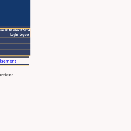
ime 08.08.2026 11:59:34
Login
Logout
artien: