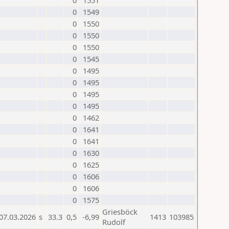
0
1551
0
1549
0
1550
0
1550
0
1550
0
1545
0
1495
0
1495
0
1495
0
1495
0
1462
0
1641
0
1641
0
1630
0
1625
0
1606
0
1606
0
1575
Griesböck
07.03.2026
s
33.3
0,5
-6,99
1413
103985
Rudolf