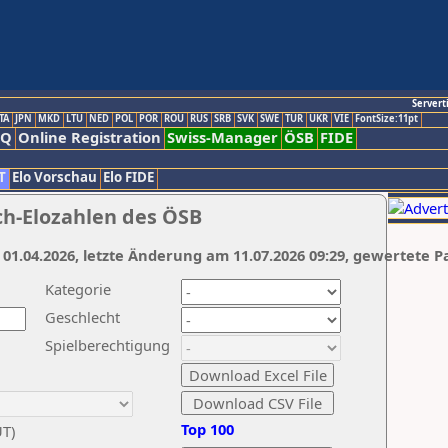
Servert
TA
JPN
MKD
LTU
NED
POL
POR
ROU
RUS
SRB
SVK
SWE
TUR
UKR
VIE
FontSize:11pt
AQ
Online Registration
Swiss-Manager
ÖSB
FIDE
T
Elo Vorschau
Elo FIDE
ch-Elozahlen des ÖSB
 01.04.2026, letzte Änderung am 11.07.2026 09:29, gewertete P
Kategorie
Geschlecht
Spielberechtigung
Top 100
UT)