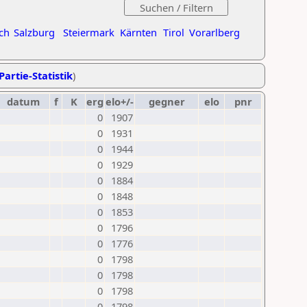
ch
Salzburg
Steiermark
Kärnten
Tirol
Vorarlberg
Partie-Statistik
)
datum
f
K
erg
elo+/-
gegner
elo
pnr
0
1907
0
1931
0
1944
0
1929
0
1884
0
1848
0
1853
0
1796
0
1776
0
1798
0
1798
0
1798
0
1798