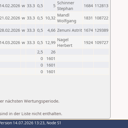
Schinner
14.02.2026
w
33.3
0,5
5
1684
112813
Stephan
Mandl
21.02.2026
w
33.3
0,5
10,32
1831
108722
Wolfgang
28.02.2026
w
33.3
0,5
4,66
Zenuni Astrit
1674
129389
Nagel
14.03.2026
w
33.3
0,5
12,99
1924
109727
Herbert
2,5
26
0
1601
0
1601
0
1601
 der nächsten Wertungsperiode.
d in der Liste nicht enthalten.
Version 14.07.2026 13:23, Node S1