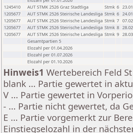
Elozahl per 01.01.2026
1245410
AUT STMK 2526 Graz Stadtliga
Stmk
6
23.01
1205677
AUT STMK 2526 Steirische Landesliga
Stmk
6
24.01
1205677
AUT STMK 2526 Steirische Landesliga
Stmk
7
07.02
1205677
AUT STMK 2526 Steirische Landesliga
Stmk
8
28.02
1205677
AUT STMK 2526 Steirische Landesliga
Stmk
9
28.03
Gesamtpartien 5
Elozahl per 01.04.2026
Elozahl per 01.07.2026
Elozahl per 01.10.2026
Hinweis1
Wertebereich Feld St 
blank ... Partie gewertet in akt
V ... Partie gewertet in Vorperi
- ... Partie nicht gewertet, da 
E ... Partie vorgemerkt zur Be
Einstiegselozahl in der nächst