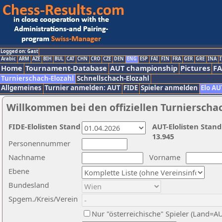
Logged on: Gast
Arabic
ARM
AZE
BIH
BUL
CAT
CHN
CRO
CZE
DEN
ENG
ESP
FAI
FIN
FRA
GER
GRE
INA
I
Home
Tournament-Database
AUT championship
Pictures
F
Turnierschach-Elozahl
Schnellschach-Elozahl
Allgemeines
Turnier anmelden: AUT
FIDE
Spieler anmelden
Elo AU
Willkommen bei den offiziellen Turnierscha
FIDE-Elolisten Stand
AUT-Elolisten Stand
13.945
Personennummer
Nachname
Vorname
Ebene
Bundesland
Spgem./Kreis/Verein
Nur "österreichische" Spieler (Land=A