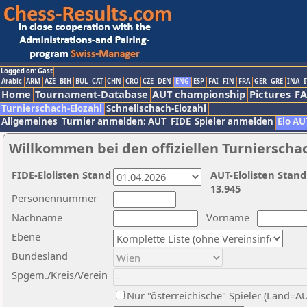
Logged on: Gast
Arabic
ARM
AZE
BIH
BUL
CAT
CHN
CRO
CZE
DEN
ENG
ESP
FAI
FIN
FRA
GER
GRE
INA
I
Home
Tournament-Database
AUT championship
Pictures
F
Turnierschach-Elozahl
Schnellschach-Elozahl
Allgemeines
Turnier anmelden: AUT
FIDE
Spieler anmelden
Elo AU
Willkommen bei den offiziellen Turnierscha
FIDE-Elolisten Stand
AUT-Elolisten Stand
13.945
Personennummer
Nachname
Vorname
Ebene
Bundesland
Spgem./Kreis/Verein
Nur "österreichische" Spieler (Land=A