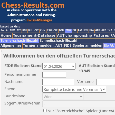
Logged on: Gast
Arabic
ARM
AZE
BIH
BUL
CAT
CHN
CRO
CZE
DEN
ENG
ESP
FAI
FIN
FRA
GER
GRE
INA
I
Home
Tournament-Database
AUT championship
Pictures
F
Turnierschach-Elozahl
Schnellschach-Elozahl
Allgemeines
Turnier anmelden: AUT
FIDE
Spieler anmelden
Elo AU
Willkommen bei den offiziellen Turnierscha
FIDE-Elolisten Stand
AUT-Elolisten Stand
13.945
Personennummer
Nachname
Vorname
Ebene
Bundesland
Spgem./Kreis/Verein
Nur "österreichische" Spieler (Land=A