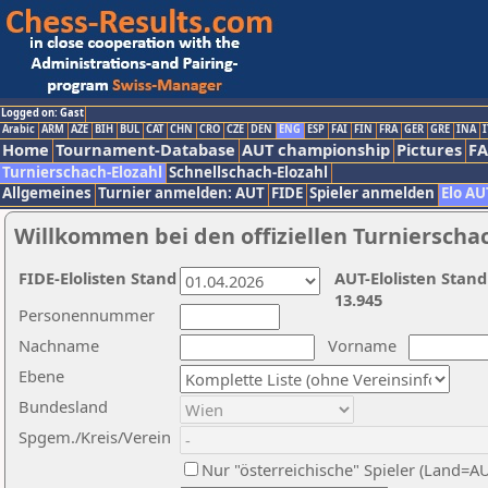
Logged on: Gast
Arabic
ARM
AZE
BIH
BUL
CAT
CHN
CRO
CZE
DEN
ENG
ESP
FAI
FIN
FRA
GER
GRE
INA
I
Home
Tournament-Database
AUT championship
Pictures
F
Turnierschach-Elozahl
Schnellschach-Elozahl
Allgemeines
Turnier anmelden: AUT
FIDE
Spieler anmelden
Elo AU
Willkommen bei den offiziellen Turnierscha
FIDE-Elolisten Stand
AUT-Elolisten Stand
13.945
Personennummer
Nachname
Vorname
Ebene
Bundesland
Spgem./Kreis/Verein
Nur "österreichische" Spieler (Land=A