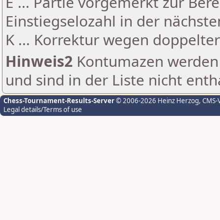
E ... Partie vorgemerkt zur Be
Einstiegselozahl in der nächst
K ... Korrektur wegen doppelt
Hinweis2
Kontumazen werden g
und sind in der Liste nicht enth
Chess-Tournament-Results-Server
© 2006-2026 Heinz Herzog
, CMS-
Legal details/Terms of use