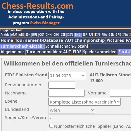
Logged on: Gast
Arabic
ARM
AZE
BIH
BUL
CAT
CHN
CRO
CZE
DEN
ENG
ESP
FAI
FIN
FRA
GER
GRE
INA
I
Home
Tournament-Database
AUT championship
Pictures
F
Turnierschach-Elozahl
Schnellschach-Elozahl
Allgemeines
Turnier anmelden: AUT
FIDE
Spieler anmelden
Elo AU
Willkommen bei den offiziellen Turnierscha
FIDE-Elolisten Stand
AUT-Elolisten Stand
13.600
Personennummer
Nachname
Vorname
Ebene
Bundesland
Spgem./Kreis/Verein
Nur "österreichische" Spieler (Land=A