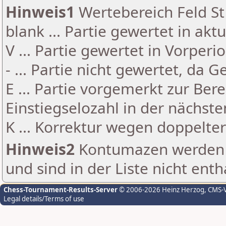
Hinweis1
Wertebereich Feld St 
blank ... Partie gewertet in akt
V ... Partie gewertet in Vorperi
- ... Partie nicht gewertet, da 
E ... Partie vorgemerkt zur Be
Einstiegselozahl in der nächst
K ... Korrektur wegen doppelt
Hinweis2
Kontumazen werden g
und sind in der Liste nicht enth
Chess-Tournament-Results-Server
© 2006-2026 Heinz Herzog
, CMS-
Legal details/Terms of use