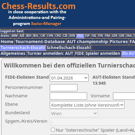
Logged on: Gast
Arabic
ARM
AZE
BIH
BUL
CAT
CHN
CRO
CZE
DEN
ENG
ESP
FAI
FIN
FRA
GER
GRE
INA
I
Home
Tournament-Database
AUT championship
Pictures
F
Turnierschach-Elozahl
Schnellschach-Elozahl
Allgemeines
Turnier anmelden: AUT
FIDE
Spieler anmelden
Elo AU
Willkommen bei den offiziellen Turnierscha
FIDE-Elolisten Stand
AUT-Elolisten Stand
13.945
Personennummer
Nachname
Vorname
Ebene
Bundesland
Spgem./Kreis/Verein
Nur "österreichische" Spieler (Land=A