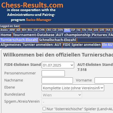
Logged on: Gast
Arabic
ARM
AZE
BIH
BUL
CAT
CHN
CRO
CZE
DEN
ENG
ESP
FAI
FIN
FRA
GER
GRE
INA
I
Home
Tournament-Database
AUT championship
Pictures
F
Turnierschach-Elozahl
Schnellschach-Elozahl
Allgemeines
Turnier anmelden: AUT
FIDE
Spieler anmelden
Elo AU
Willkommen bei den offiziellen Turnierscha
FIDE-Elolisten Stand
AUT-Elolisten Stand
7.518
Personennummer
Nachname
Vorname
Ebene
Bundesland
Spgem./Kreis/Verein
Nur "österreichische" Spieler (Land=A