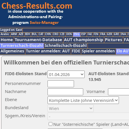
Logged on: Gast
Arabic
ARM
AZE
BIH
BUL
CAT
CHN
CRO
CZE
DEN
ENG
ESP
FAI
FIN
FRA
GER
GRE
INA
I
Home
Tournament-Database
AUT championship
Pictures
F
Turnierschach-Elozahl
Schnellschach-Elozahl
Allgemeines
Turnier anmelden: AUT
FIDE
Spieler anmelden
Elo AU
Willkommen bei den offiziellen Turnierscha
FIDE-Elolisten Stand
AUT-Elolisten Stand
13.945
Personennummer
Nachname
Vorname
Ebene
Bundesland
Spgem./Kreis/Verein
Nur "österreichische" Spieler (Land=A