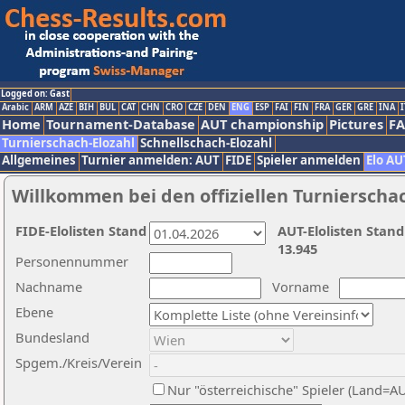
Logged on: Gast
Arabic
ARM
AZE
BIH
BUL
CAT
CHN
CRO
CZE
DEN
ENG
ESP
FAI
FIN
FRA
GER
GRE
INA
I
Home
Tournament-Database
AUT championship
Pictures
F
Turnierschach-Elozahl
Schnellschach-Elozahl
Allgemeines
Turnier anmelden: AUT
FIDE
Spieler anmelden
Elo AU
Willkommen bei den offiziellen Turnierscha
FIDE-Elolisten Stand
AUT-Elolisten Stand
13.945
Personennummer
Nachname
Vorname
Ebene
Bundesland
Spgem./Kreis/Verein
Nur "österreichische" Spieler (Land=A