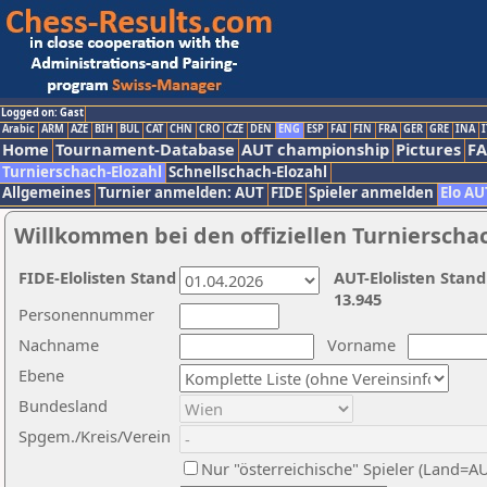
Logged on: Gast
Arabic
ARM
AZE
BIH
BUL
CAT
CHN
CRO
CZE
DEN
ENG
ESP
FAI
FIN
FRA
GER
GRE
INA
I
Home
Tournament-Database
AUT championship
Pictures
F
Turnierschach-Elozahl
Schnellschach-Elozahl
Allgemeines
Turnier anmelden: AUT
FIDE
Spieler anmelden
Elo AU
Willkommen bei den offiziellen Turnierscha
FIDE-Elolisten Stand
AUT-Elolisten Stand
13.945
Personennummer
Nachname
Vorname
Ebene
Bundesland
Spgem./Kreis/Verein
Nur "österreichische" Spieler (Land=A