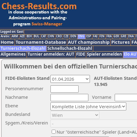
Logged on: Gast
Arabic
ARM
AZE
BIH
BUL
CAT
CHN
CRO
CZE
DEN
ENG
ESP
FAI
FIN
FRA
GER
GRE
INA
I
Home
Tournament-Database
AUT championship
Pictures
F
Turnierschach-Elozahl
Schnellschach-Elozahl
Allgemeines
Turnier anmelden: AUT
FIDE
Spieler anmelden
Elo AU
Willkommen bei den offiziellen Turnierscha
FIDE-Elolisten Stand
AUT-Elolisten Stand
13.945
Personennummer
Nachname
Vorname
Ebene
Bundesland
Spgem./Kreis/Verein
Nur "österreichische" Spieler (Land=A