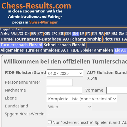
Logged on: Gast
Arabic
ARM
AZE
BIH
BUL
CAT
CHN
CRO
CZE
DEN
ENG
ESP
FAI
FIN
FRA
GER
GRE
INA
I
Home
Tournament-Database
AUT championship
Pictures
F
Turnierschach-Elozahl
Schnellschach-Elozahl
Allgemeines
Turnier anmelden: AUT
FIDE
Spieler anmelden
Elo AU
Willkommen bei den offiziellen Turnierscha
FIDE-Elolisten Stand
AUT-Elolisten Stand
7.518
Personennummer
Nachname
Vorname
Ebene
Bundesland
Spgem./Kreis/Verein
Nur "österreichische" Spieler (Land=A