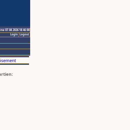
ime 07.08.2026 18:46:00
Login
Logout
artien: