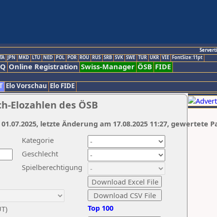
Servert
TA
JPN
MKD
LTU
NED
POL
POR
ROU
RUS
SRB
SVK
SWE
TUR
UKR
VIE
FontSize:11pt
AQ
Online Registration
Swiss-Manager
ÖSB
FIDE
T
Elo Vorschau
Elo FIDE
ch-Elozahlen des ÖSB
 01.07.2025, letzte Änderung am 17.08.2025 11:27, gewertete P
Kategorie
Geschlecht
Spielberechtigung
Top 100
UT)