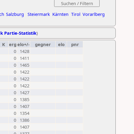
ch
Salzburg
Steiermark
Kärnten
Tirol
Vorarlberg
k Partie-Statistik
)
K
erg
elo+/-
gegner
elo
pnr
0
1428
0
1411
0
1465
0
1422
0
1422
0
1422
0
1427
0
1385
0
1407
0
1354
0
1386
0
1407
0
1377