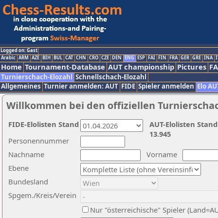
Logged on: Gast
Arabic
ARM
AZE
BIH
BUL
CAT
CHN
CRO
CZE
DEN
ENG
ESP
FAI
FIN
FRA
GER
GRE
INA
I
Home
Tournament-Database
AUT championship
Pictures
F
Turnierschach-Elozahl
Schnellschach-Elozahl
Allgemeines
Turnier anmelden: AUT
FIDE
Spieler anmelden
Elo AU
Willkommen bei den offiziellen Turnierscha
FIDE-Elolisten Stand
AUT-Elolisten Stand
13.945
Personennummer
Nachname
Vorname
Ebene
Bundesland
Spgem./Kreis/Verein
Nur "österreichische" Spieler (Land=A