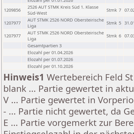
Elozahl per 01.01.2026
2526 AUT STMK Kreis Süd 1. Klasse
1209856
Stmk
7
07.0
Süd-West
AUT STMK 2526 NORD Obersteirische
1207977
Stmk
5
31.0
Liga
AUT STMK 2526 NORD Obersteirische
1207977
Stmk
6
07.0
Liga
Gesamtpartien 3
Elozahl per 01.04.2026
Elozahl per 01.07.2026
Elozahl per 01.10.2026
Hinweis1
Wertebereich Feld St 
blank ... Partie gewertet in akt
V ... Partie gewertet in Vorperi
- ... Partie nicht gewertet, da 
E ... Partie vorgemerkt zur Be
Einstiegselozahl in der nächst