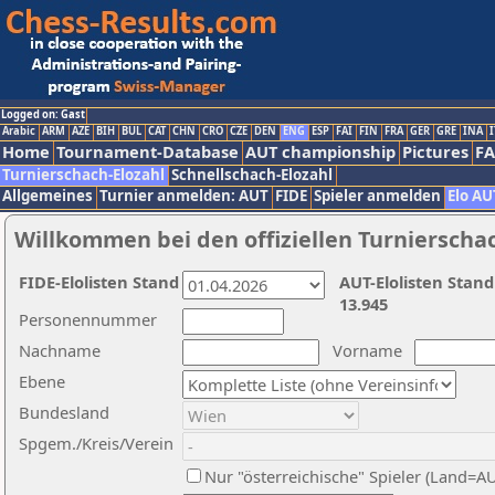
Logged on: Gast
Arabic
ARM
AZE
BIH
BUL
CAT
CHN
CRO
CZE
DEN
ENG
ESP
FAI
FIN
FRA
GER
GRE
INA
I
Home
Tournament-Database
AUT championship
Pictures
F
Turnierschach-Elozahl
Schnellschach-Elozahl
Allgemeines
Turnier anmelden: AUT
FIDE
Spieler anmelden
Elo AU
Willkommen bei den offiziellen Turnierscha
FIDE-Elolisten Stand
AUT-Elolisten Stand
13.945
Personennummer
Nachname
Vorname
Ebene
Bundesland
Spgem./Kreis/Verein
Nur "österreichische" Spieler (Land=A