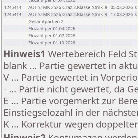
Elozahl per 01.01.2026
1245414
AUT STMK 2526 Graz 2.Klasse
Stmk
8
05.03.2026
s
1245414
AUT STMK 2526 Graz 2.Klasse
Stmk
9
17.03.2026
s
Gesamtpartien 2
Elozahl per 01.04.2026
Elozahl per 01.07.2026
Elozahl per 01.10.2026
Hinweis1
Wertebereich Feld St 
blank ... Partie gewertet in akt
V ... Partie gewertet in Vorperi
- ... Partie nicht gewertet, da 
E ... Partie vorgemerkt zur Be
Einstiegselozahl in der nächst
K ... Korrektur wegen doppelt
Hinweis2
Kontumazen werden g