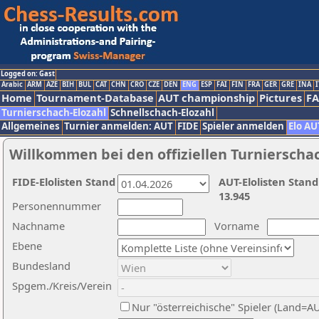
Logged on: Gast
Arabic
ARM
AZE
BIH
BUL
CAT
CHN
CRO
CZE
DEN
ENG
ESP
FAI
FIN
FRA
GER
GRE
INA
I
Home
Tournament-Database
AUT championship
Pictures
F
Turnierschach-Elozahl
Schnellschach-Elozahl
Allgemeines
Turnier anmelden: AUT
FIDE
Spieler anmelden
Elo AU
Willkommen bei den offiziellen Turnierscha
FIDE-Elolisten Stand
AUT-Elolisten Stand
13.945
Personennummer
Nachname
Vorname
Ebene
Bundesland
Spgem./Kreis/Verein
Nur "österreichische" Spieler (Land=A