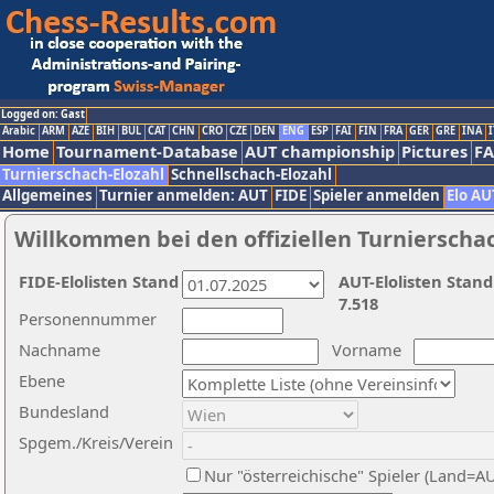
Logged on: Gast
Arabic
ARM
AZE
BIH
BUL
CAT
CHN
CRO
CZE
DEN
ENG
ESP
FAI
FIN
FRA
GER
GRE
INA
I
Home
Tournament-Database
AUT championship
Pictures
F
Turnierschach-Elozahl
Schnellschach-Elozahl
Allgemeines
Turnier anmelden: AUT
FIDE
Spieler anmelden
Elo AU
Willkommen bei den offiziellen Turnierscha
FIDE-Elolisten Stand
AUT-Elolisten Stand
7.518
Personennummer
Nachname
Vorname
Ebene
Bundesland
Spgem./Kreis/Verein
Nur "österreichische" Spieler (Land=A