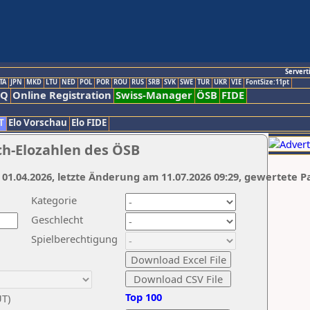
Servert
TA
JPN
MKD
LTU
NED
POL
POR
ROU
RUS
SRB
SVK
SWE
TUR
UKR
VIE
FontSize:11pt
AQ
Online Registration
Swiss-Manager
ÖSB
FIDE
T
Elo Vorschau
Elo FIDE
ch-Elozahlen des ÖSB
 01.04.2026, letzte Änderung am 11.07.2026 09:29, gewertete P
Kategorie
Geschlecht
Spielberechtigung
Top 100
UT)