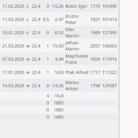
11.02.2026
s
22.4
0
-15,26
Bobic Igor
1770
101090
Bruhn
11.03.2026
s
22.4
0,5
-2,47
1821
101414
Peter
Eller
10.01.2026
s
22.4
0
-8,53
1989
127390
Martin
Jethan
21.03.2026
w
22.4
1
15,93
2057
106003
Martin
Mayrhuber
07.03.2026
w
22.4
1
4,49
1659
117016
Franz
17.01.2026
w
22.4
1
5,83
Ptak Alfred
1717
111322
Marku
14.03.2026
w
22.4
0
-14,36
1798
129387
Anton
4
-16,8
0
1885
0
1885
0
1885