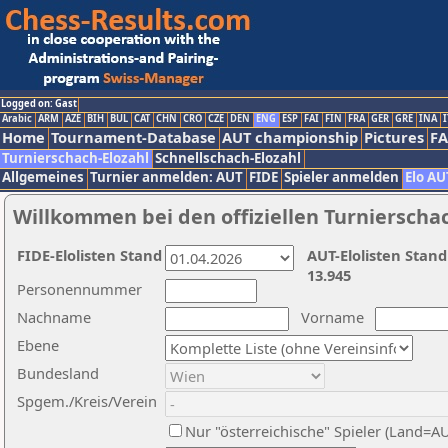
Logged on: Gast
Arabic
ARM
AZE
BIH
BUL
CAT
CHN
CRO
CZE
DEN
ENG
ESP
FAI
FIN
FRA
GER
GRE
INA
I
Home
Tournament-Database
AUT championship
Pictures
F
Turnierschach-Elozahl
Schnellschach-Elozahl
Allgemeines
Turnier anmelden: AUT
FIDE
Spieler anmelden
Elo AU
Willkommen bei den offiziellen Turnierscha
FIDE-Elolisten Stand
AUT-Elolisten Stand
13.945
Personennummer
Nachname
Vorname
Ebene
Bundesland
Spgem./Kreis/Verein
Nur "österreichische" Spieler (Land=A