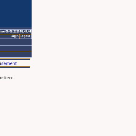
ime 06.08.2026 02:49:44
Login
Logout
artien: