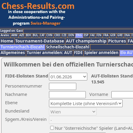
Logged on: Gast
Arabic
ARM
AZE
BIH
BUL
CAT
CHN
CRO
CZE
DEN
ENG
ESP
FAI
FIN
FRA
GER
GRE
INA
I
Home
Tournament-Database
AUT championship
Pictures
F
Turnierschach-Elozahl
Schnellschach-Elozahl
Allgemeines
Turnier anmelden: AUT
FIDE
Spieler anmelden
Elo AU
Willkommen bei den offiziellen Turnierscha
FIDE-Elolisten Stand
AUT-Elolisten Stand
13.945
Personennummer
Nachname
Vorname
Ebene
Bundesland
Spgem./Kreis/Verein
Nur "österreichische" Spieler (Land=A