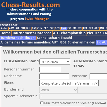
Logged on: Gast
Arabic
ARM
AZE
BIH
BUL
CAT
CHN
CRO
CZE
DEN
ENG
ESP
FAI
FIN
FRA
GER
GRE
INA
I
Home
Tournament-Database
AUT championship
Pictures
F
Turnierschach-Elozahl
Schnellschach-Elozahl
Allgemeines
Turnier anmelden: AUT
FIDE
Spieler anmelden
Elo AU
Willkommen bei den offiziellen Turnierscha
FIDE-Elolisten Stand
AUT-Elolisten Stand
13.945
Personennummer
Nachname
Vorname
Ebene
Bundesland
Spgem./Kreis/Verein
Nur "österreichische" Spieler (Land=A