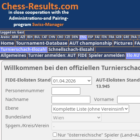
Logged on: Gast
Arabic
ARM
AZE
BIH
BUL
CAT
CHN
CRO
CZE
DEN
ENG
ESP
FAI
FIN
FRA
GER
GRE
INA
I
Home
Tournament-Database
AUT championship
Pictures
F
Turnierschach-Elozahl
Schnellschach-Elozahl
Allgemeines
Turnier anmelden: AUT
FIDE
Spieler anmelden
Elo AU
Willkommen bei den offiziellen Turnierscha
FIDE-Elolisten Stand
AUT-Elolisten Stand
13.945
Personennummer
Nachname
Vorname
Ebene
Bundesland
Spgem./Kreis/Verein
Nur "österreichische" Spieler (Land=A