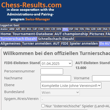
Logged on: Gast
Arabic
ARM
AZE
BIH
BUL
CAT
CHN
CRO
CZE
DEN
ENG
ESP
FAI
FIN
FRA
GER
GRE
INA
I
Home
Tournament-Database
AUT championship
Pictures
F
Turnierschach-Elozahl
Schnellschach-Elozahl
Allgemeines
Turnier anmelden: AUT
FIDE
Spieler anmelden
Elo AU
Willkommen bei den offiziellen Turnierscha
FIDE-Elolisten Stand
AUT-Elolisten Stand
13.600
Personennummer
Nachname
Vorname
Ebene
Bundesland
Spgem./Kreis/Verein
Nur "österreichische" Spieler (Land=A