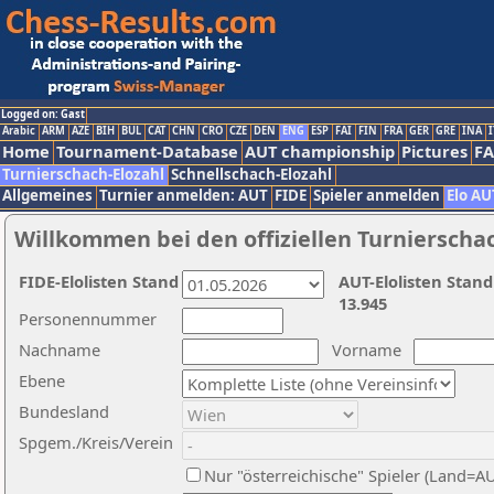
Logged on: Gast
Arabic
ARM
AZE
BIH
BUL
CAT
CHN
CRO
CZE
DEN
ENG
ESP
FAI
FIN
FRA
GER
GRE
INA
I
Home
Tournament-Database
AUT championship
Pictures
F
Turnierschach-Elozahl
Schnellschach-Elozahl
Allgemeines
Turnier anmelden: AUT
FIDE
Spieler anmelden
Elo AU
Willkommen bei den offiziellen Turnierscha
FIDE-Elolisten Stand
AUT-Elolisten Stand
13.945
Personennummer
Nachname
Vorname
Ebene
Bundesland
Spgem./Kreis/Verein
Nur "österreichische" Spieler (Land=A