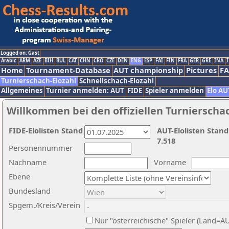
Logged on: Gast
Arabic
ARM
AZE
BIH
BUL
CAT
CHN
CRO
CZE
DEN
ENG
ESP
FAI
FIN
FRA
GER
GRE
INA
I
Home
Tournament-Database
AUT championship
Pictures
F
Turnierschach-Elozahl
Schnellschach-Elozahl
Allgemeines
Turnier anmelden: AUT
FIDE
Spieler anmelden
Elo AU
Willkommen bei den offiziellen Turnierscha
FIDE-Elolisten Stand
AUT-Elolisten Stand
7.518
Personennummer
Nachname
Vorname
Ebene
Bundesland
Spgem./Kreis/Verein
Nur "österreichische" Spieler (Land=A