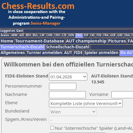
Logged on: Gast
Arabic
ARM
AZE
BIH
BUL
CAT
CHN
CRO
CZE
DEN
ENG
ESP
FAI
FIN
FRA
GER
GRE
INA
I
Home
Tournament-Database
AUT championship
Pictures
F
Turnierschach-Elozahl
Schnellschach-Elozahl
Allgemeines
Turnier anmelden: AUT
FIDE
Spieler anmelden
Elo AU
Willkommen bei den offiziellen Turnierscha
FIDE-Elolisten Stand
AUT-Elolisten Stand
13.945
Personennummer
Nachname
Vorname
Ebene
Bundesland
Spgem./Kreis/Verein
Nur "österreichische" Spieler (Land=A