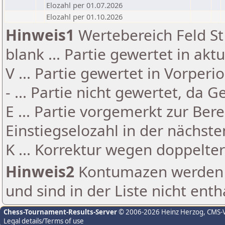
Elozahl per 01.07.2026
Elozahl per 01.10.2026
Hinweis1
Wertebereich Feld St 
blank ... Partie gewertet in akt
V ... Partie gewertet in Vorperi
- ... Partie nicht gewertet, da 
E ... Partie vorgemerkt zur Be
Einstiegselozahl in der nächst
K ... Korrektur wegen doppelt
Hinweis2
Kontumazen werden g
und sind in der Liste nicht enth
Chess-Tournament-Results-Server
© 2006-2026 Heinz Herzog
, CMS-
Legal details/Terms of use