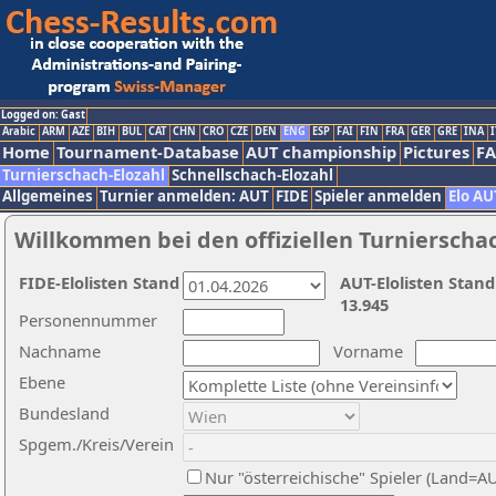
Logged on: Gast
Arabic
ARM
AZE
BIH
BUL
CAT
CHN
CRO
CZE
DEN
ENG
ESP
FAI
FIN
FRA
GER
GRE
INA
I
Home
Tournament-Database
AUT championship
Pictures
F
Turnierschach-Elozahl
Schnellschach-Elozahl
Allgemeines
Turnier anmelden: AUT
FIDE
Spieler anmelden
Elo AU
Willkommen bei den offiziellen Turnierscha
FIDE-Elolisten Stand
AUT-Elolisten Stand
13.945
Personennummer
Nachname
Vorname
Ebene
Bundesland
Spgem./Kreis/Verein
Nur "österreichische" Spieler (Land=A