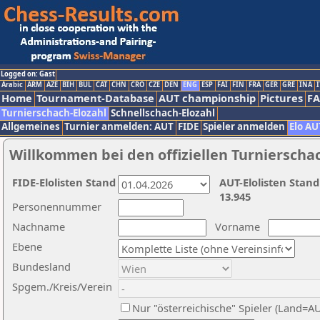
Logged on: Gast
Arabic
ARM
AZE
BIH
BUL
CAT
CHN
CRO
CZE
DEN
ENG
ESP
FAI
FIN
FRA
GER
GRE
INA
I
Home
Tournament-Database
AUT championship
Pictures
F
Turnierschach-Elozahl
Schnellschach-Elozahl
Allgemeines
Turnier anmelden: AUT
FIDE
Spieler anmelden
Elo AU
Willkommen bei den offiziellen Turnierscha
FIDE-Elolisten Stand
AUT-Elolisten Stand
13.945
Personennummer
Nachname
Vorname
Ebene
Bundesland
Spgem./Kreis/Verein
Nur "österreichische" Spieler (Land=A