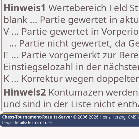
Hinweis1
Wertebereich Feld St 
blank ... Partie gewertet in akt
V ... Partie gewertet in Vorperi
- ... Partie nicht gewertet, da 
E ... Partie vorgemerkt zur Be
Einstiegselozahl in der nächst
K ... Korrektur wegen doppelt
Hinweis2
Kontumazen werden g
und sind in der Liste nicht enth
Chess-Tournament-Results-Server
© 2006-2026 Heinz Herzog
, CMS-
Legal details/Terms of use