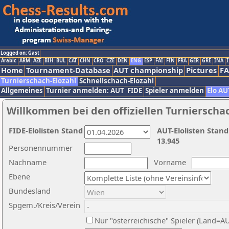
Logged on: Gast
Arabic
ARM
AZE
BIH
BUL
CAT
CHN
CRO
CZE
DEN
ENG
ESP
FAI
FIN
FRA
GER
GRE
INA
I
Home
Tournament-Database
AUT championship
Pictures
F
Turnierschach-Elozahl
Schnellschach-Elozahl
Allgemeines
Turnier anmelden: AUT
FIDE
Spieler anmelden
Elo AU
Willkommen bei den offiziellen Turnierscha
FIDE-Elolisten Stand
AUT-Elolisten Stand
13.945
Personennummer
Nachname
Vorname
Ebene
Bundesland
Spgem./Kreis/Verein
Nur "österreichische" Spieler (Land=A